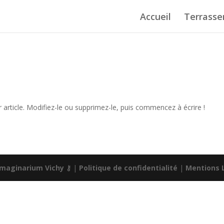
Accueil
Terrass
article. Modifiez-le ou supprimez-le, puis commencez à écrire !
Imaginarium Vichy
⚷
|
Politique de confidentialité
|
Mentions 